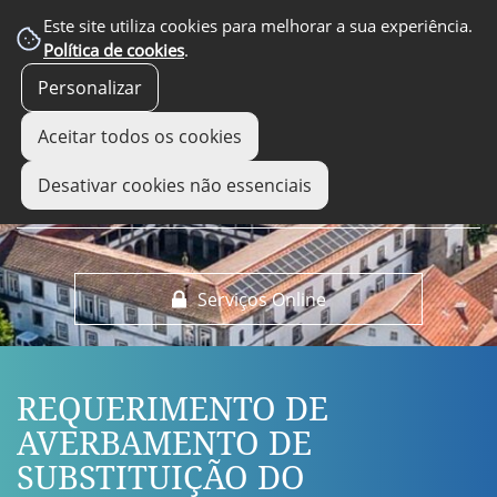
EM DESTAQUE
Este site utiliza cookies para melhorar a sua experiência.
Política de cookies
.
Personalizar
Aceitar todos os cookies
Desativar cookies não essenciais
Serviços Online
REQUERIMENTO DE
AVERBAMENTO DE
SUBSTITUIÇÃO DO