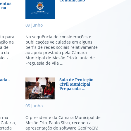
no Jamor
ionamentos de circulação na Ru
Comunicado
entos
 na
09
junho
rta para
Na sequência de considerações e
ação na
publicações veiculadas em alguns
ia de
perfis de redes sociais relativamente
ão da
ao apoio prestado pela Câmara
: - ...
Municipal de Mesão Frio à Junta de
Freguesia de Vila ...
egulamento Municipal dos Prog
da - Gafaria
Sala de Proteção Civil M
ada -
Sala de Proteção
Civil Municipal
Preparada ...
05
junho
orma
O presidente da Câmara Municipal de
 Gafaria,
Mesão Frio, Paulo Silva, recebeu a
ortada
apresentação do software GeoProCIV,