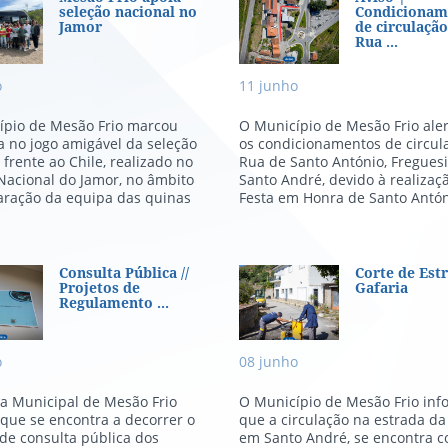
ão Frio apoia seleção nacional 
Aviso | Condic
seleção nacional no
Condicionam
Jamor
de circulação
Rua ...
o
11
junho
ípio de Mesão Frio marcou
O Município de Mesão Frio ale
 no jogo amigável da seleção
os condicionamentos de circul
 frente ao Chile, realizado no
Rua de Santo António, Fregues
Nacional do Jamor, no âmbito
Santo André, devido à realizaç
aração da equipa das quinas
Festa em Honra de Santo António
sulta Pública // Projetos de R
Corte de Estra
Consulta Pública //
Corte de Estr
Projetos de
Gafaria
Regulamento ...
o
08
junho
a Municipal de Mesão Frio
O Município de Mesão Frio inf
que se encontra a decorrer o
que a circulação na estrada da
de consulta pública dos
em Santo André, se encontra c