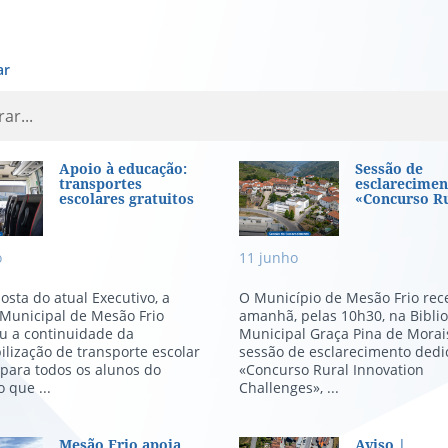
ar
o à educação: transportes escol
Sessão de escl
Apoio à educação:
Sessão de
transportes
esclarecimen
escolares gratuitos
«Concurso Rur
o
11
junho
osta do atual Executivo, a
O Município de Mesão Frio rec
Municipal de Mesão Frio
amanhã, pelas 10h30, na Bibli
u a continuidade da
Municipal Graça Pina de Morais
ilização de transporte escolar
sessão de esclarecimento dedi
 para todos os alunos do
«Concurso Rural Innovation
 que ...
Challenges», ...
Mesão Frio apoia
Aviso |