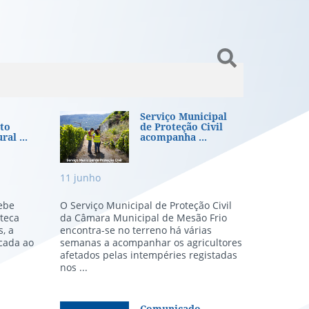
ares gratuitos
arecimento «Concurso Rural Inn
Serviço Municipal de Pro
Serviço Municipal
to
de Proteção Civil
al ...
acompanha ...
11
junho
ebe
O Serviço Municipal de Proteção Civil
oteca
da Câmara Municipal de Mesão Frio
, a
encontra-se no terreno há várias
cada ao
semanas a acompanhar os agricultores
afetados pelas intempéries registadas
nos ...
Comunicado