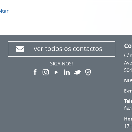
ltar
Co
Câm
Ave
SIGA-NOS!
504
NIP
E-m
Tel
fix
Hor
17