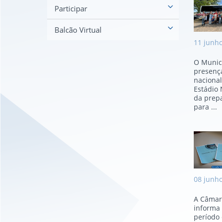
Mes
Participar
Balcão Virtual
11
junh
O Munic
presença
nacional
Estádio 
da prep
para ...
Con
08
junh
A Câmar
informa 
período 