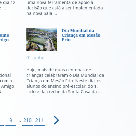
e dia 12
uma nova ferramenta de apoio à
 ...
decisão que está a ser implementada
na nova Sala ...
stinguido como Município Amigo
Dia Mundial da Criança 
Dia Mundial da
 como
Criança em Mesão
migo
Frio
01
junho
Hoje, mais de duas centenas de
cional
crianças celebraram o Dia Mundial da
 com a
Criança em Mesão Frio. Neste dia, os
o Amigo
alunos do ensino pré-escolar, do 1.º
4
ciclo e da creche da Santa Casa da ...
8
9
...
210
211