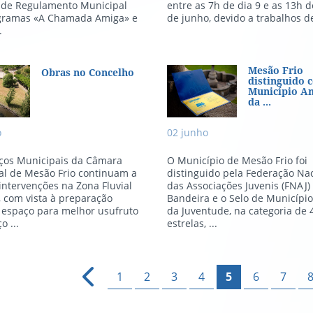
s de Regulamento Municipal
entre as 7h de dia 9 e as 13h d
gramas «A Chamada Amiga» e
de junho, devido a trabalhos de
.
as no Concelho
Mesão Frio di
Mesão Frio
Obras no Concelho
distinguido
Município A
da ...
o
02
junho
iços Municipais da Câmara
O Município de Mesão Frio foi
al de Mesão Frio continuam a
distinguido pela Federação Na
 intervenções na Zona Fluvial
das Associações Juvenis (FNAJ)
 com vista à preparação
Bandeira e o Selo de Municípi
 espaço para melhor usufruto
da Juventude, na categoria de 
o ...
estrelas, ...
1
2
3
4
5
6
7