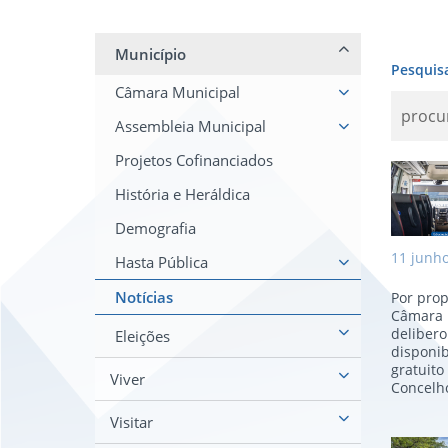
Município
Pesquis
Câmara Municipal
Assembleia Municipal
Projetos Cofinanciados
Apoi
História e Heráldica
Demografia
11
junh
Hasta Pública
Notícias
Por prop
Câmara 
delibero
Eleições
disponib
gratuito
Viver
Concelho
Visitar