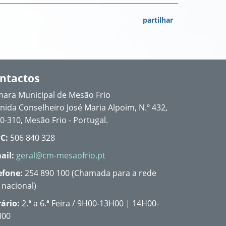
partilhar
ntactos
ara Municipal de Mesão Frio
nida Conselheiro José Maria Alpoim, N.º 432,
0-310, Mesão Frio - Portugal.
C:
506 840 328
ail:
geral@cm-mesaofrio.pt
efone:
254 890 100 (Chamada para a rede
a nacional)
ário:
2.ª a 6.ª Feira / 9H00-13H00 | 14H00-
H00