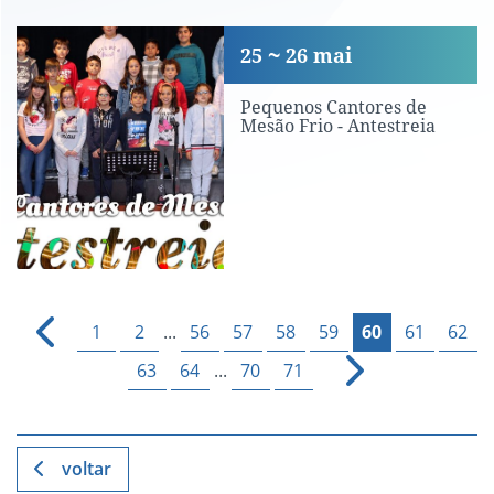
Pequenos Cantores de Mesão Frio - An
25
26
mai
Pequenos Cantores de
Mesão Frio - Antestreia
1
2
...
56
57
58
59
60
61
62
63
64
...
70
71
voltar