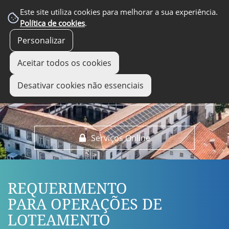
EM DESTAQUE
Este site utiliza cookies para melhorar a sua experiência.
Política de cookies
.
Personalizar
Aceitar todos os cookies
Desativar cookies não essenciais
Serviços Online
REQUERIMENTO
PARA OPERAÇÕES DE
LOTEAMENTO